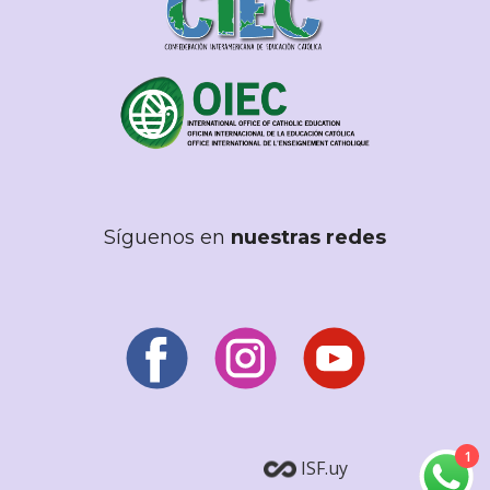
Síguenos en
nuestras redes
1
ISF.uy